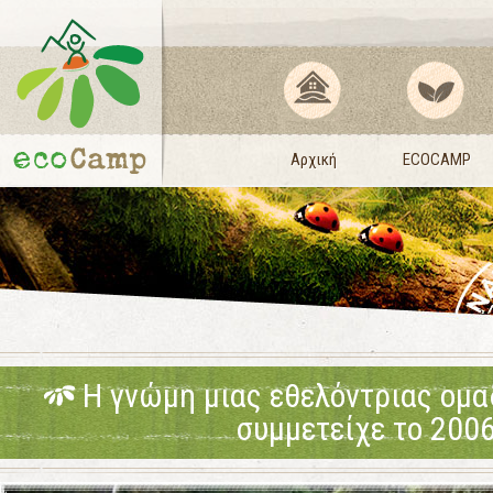
Αρχική
ECOCAMP
Η γνώμη μιας εθελόντριας ομ
συμμετείχε το 200