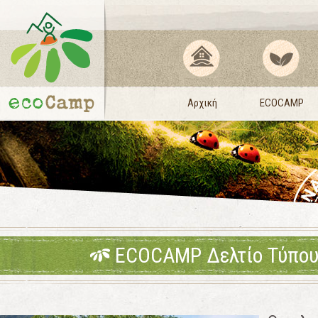
Αρχική
ECOCAMP
ECOCAMP Δελτίο Τύπου