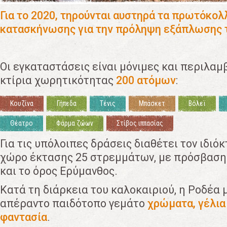
Για το 2020, τηρούνται αυστηρά τα πρωτόκολ
κατασκήνωσης για την πρόληψη εξάπλωσης τ
Οι εγκαταστάσεις είναι μόνιμες και περιλα
κτίρια χωρητικότητας
200 ατόμων
:
Κουζίνα
Γήπεδα
Τένις
Μπάσκετ
Βόλεϊ
Θέατρο
Φάρμα ζώων
Στίβος ιππασίας
Για τις υπόλοιπες δράσεις διαθέτει τον ιδιό
χώρο έκτασης 25 στρεμμάτων, με πρόσβαση
και το όρος Ερύμανθος.
Κατά τη διάρκεια του καλοκαιριού, η Ροδέα 
απέραντο παιδότοπο γεμάτο
χρώματα, γέλια
φαντασία
.