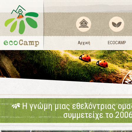
Αρχική
ECOCAMP
Η γνώμη μιας εθελόντριας ομ
συμμετείχε το 200